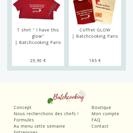
n
T shirt " I have this
Coffret GLOW
C
glow"
| Batchcooking Paris
ng
| Batchcooking Paris
|
29,90 €
165 €
Concept
Boutique
Nous recherchons des chefs !
Mon compte
Formules
FAQ
Au menu cette semaine
Contact
Entreprises