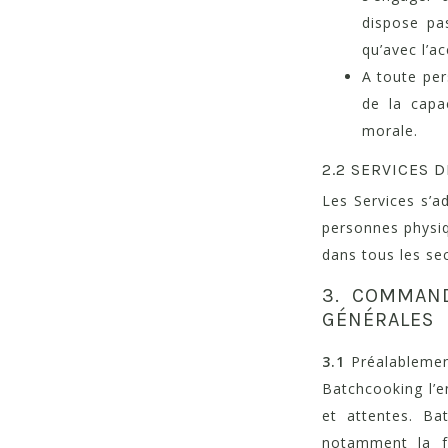
dispose pa
qu’avec l’a
A toute per
de la capa
morale.
2.2 SERVICES 
Les Services s’a
personnes physiq
dans tous les sec
3. COMMAND
GÉNÉRALES
3.1
Préalablement
Batchcooking l’e
et attentes. Bat
notamment la f