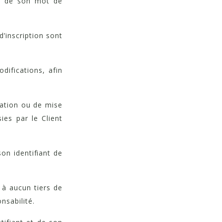
et de son mot de
d’inscription sont
difications, afin
éation ou de mise
ies par le Client
on identifiant de
 à aucun tiers de
nsabilité.