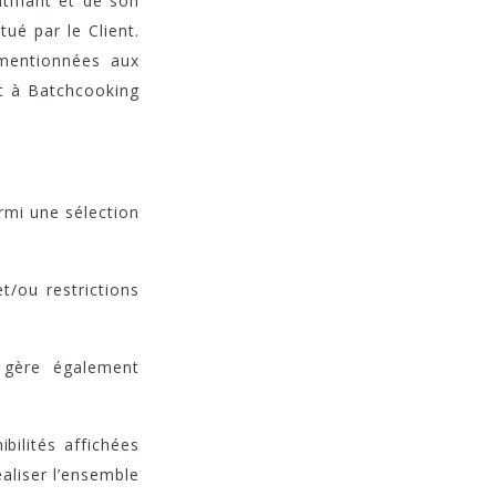
tifiant et de son
ué par le Client.
mentionnées aux
it à Batchcooking
rmi une sélection
t/ou restrictions
 gère également
bilités affichées
éaliser l’ensemble