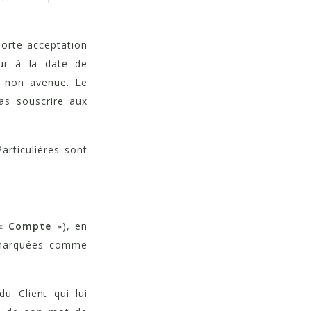
porte acceptation
eur à la date de
t non avenue. Le
pas souscrire aux
rticulières sont
 «
Compte
»), en
s marquées comme
u Client qui lui