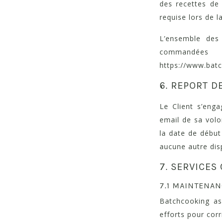
des recettes de 
requise lors de l
L’ensemble des
commandées 
https://www.bat
6. REPORT D
Le Client s’eng
email de sa volo
la date de début
aucune autre disp
7. SERVICE
7.1 MAINTENA
Batchcooking as
efforts pour cor