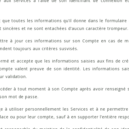
r aux Services à l’aide de son identifiant de connexion 
t que toutes les informations qu’il donne dans le formulaire 
et sincères et ne sont entachées d’aucun caractère trompeur.
ttre à jour ces informations sur son Compte en cas de mo
ndent toujours aux critères susvisés.
formé et accepte que les informations saisies aux fins de cr
mpte valent preuve de son identité. Les informations sais
ur validation.
ccéder à tout moment à son Compte après avoir renseigné s
 son mot de passe.
ge à utiliser personnellement les Services et à ne permettre
 place ou pour leur compte, sauf à en supporter l’entière respo