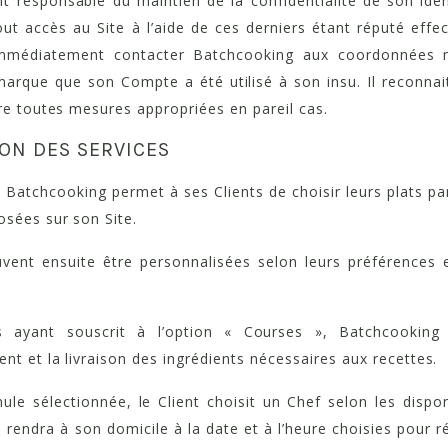
ent responsable du maintien de la confidentialité de son iden
ut accès au Site à l’aide de ces derniers étant réputé effect
 immédiatement contacter Batchcooking aux coordonnées 
emarque que son Compte a été utilisé à son insu. Il reconna
dre toutes mesures appropriées en pareil cas.
ION DES SERVICES
Batchcooking permet à ses Clients de choisir leurs plats pa
osées sur son Site.
vent ensuite être personnalisées selon leurs préférences e
ts ayant souscrit à l’option « Courses », Batchcooking
nt et la livraison des ingrédients nécessaires aux recettes.
ule sélectionnée, le Client choisit un Chef selon les disponi
se rendra à son domicile à la date et à l’heure choisies pour r