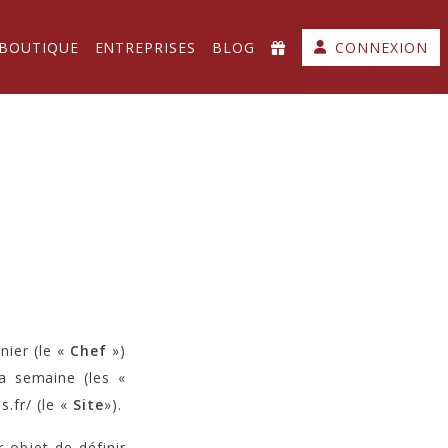
-BOUTIQUE
ENTREPRISES
BLOG
CONNEXION
N
nier (le «
Chef
»)
la semaine (les «
s.fr/ (le «
Site
»).
 objet de définir