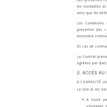
les modalités et
ainsi que de défi
Les Conditions 
présentes (les 
ensemble contrac
En cas de contrad
Le Contrat préva
agréées par Bat
2. ACCÈS AU
2.1 CAPACITÉ J
Le Site et les Se
A toute pe
s’engager 