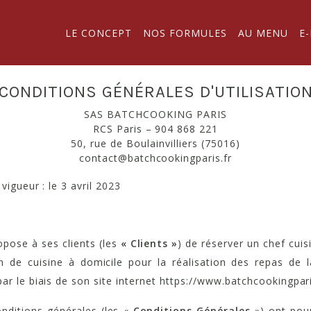
LE CONCEPT
NOS FORMULES
AU MENU
E
CONDITIONS GÉNÉRALES D'UTILISATIO
SAS BATCHCOOKING PARIS
RCS Paris – 904 868 221
50, rue de Boulainvilliers (75016)
contact@batchcookingparis.fr
vigueur : le 3 avril 2023
pose à ses clients (les
« Clients »
) de réserver un chef cuisi
 de cuisine à domicile pour la réalisation des repas de 
par le biais de son site internet https://www.batchcookingpari
nditions générales (les «
Conditions Générales
») ont pour