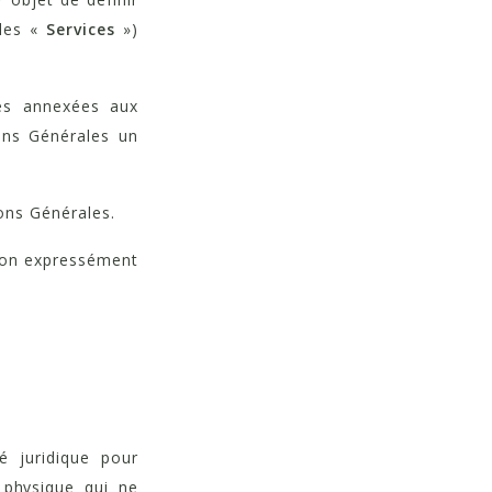
(les «
Services
»)
res annexées aux
ons Générales un
ions Générales.
 non expressément
é juridique pour
 physique qui ne