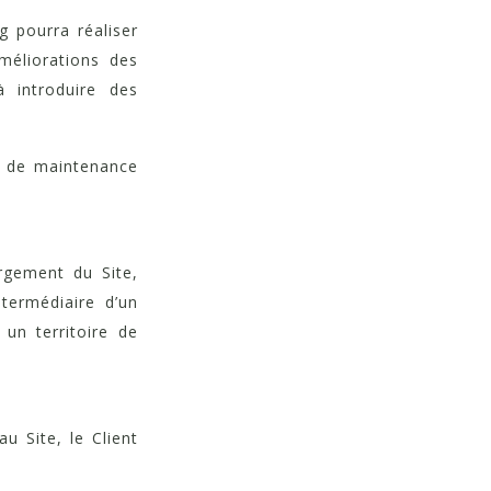
g pourra réaliser
méliorations des
 à introduire des
ns de maintenance
rgement du Site,
ntermédiaire d’un
 un territoire de
au Site, le Client