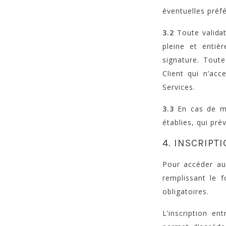
éventuelles préfé
3.2
Toute validat
pleine et entiè
signature. Tout
Client qui n’acc
Services.
3.3
En cas de mo
établies, qui pré
4. INSCRIPTI
Pour accéder aux
remplissant le 
obligatoires.
L’inscription e