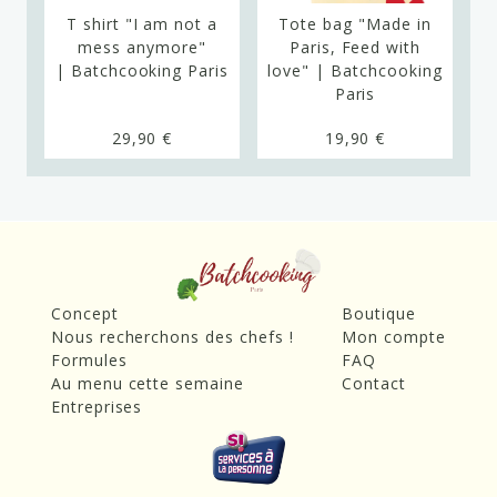
T shirt "I am not a
Tote bag "Made in
T
ng
mess anymore"
Paris, Feed with
| Batchcooking Paris
love" | Batchcooking
|
Paris
29,90 €
19,90 €
Concept
Boutique
Nous recherchons des chefs !
Mon compte
Formules
FAQ
Au menu cette semaine
Contact
Entreprises