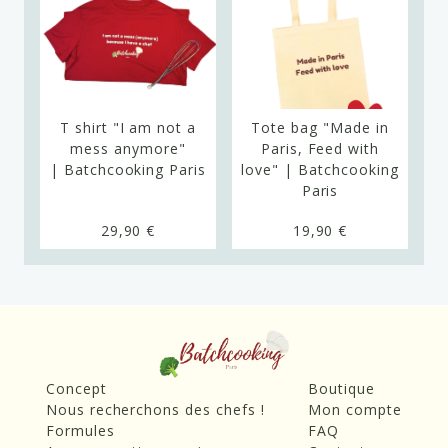
T shirt "I am not a
Tote bag "Made in
T
ng
mess anymore"
Paris, Feed with
| Batchcooking Paris
love" | Batchcooking
|
Paris
29,90 €
19,90 €
Concept
Boutique
Nous recherchons des chefs !
Mon compte
Formules
FAQ