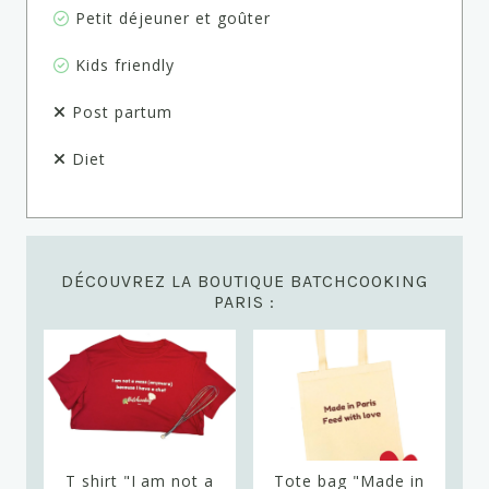
Petit déjeuner et goûter
Kids friendly
Post partum
Diet
DÉCOUVREZ LA BOUTIQUE BATCHCOOKING
PARIS :
T shirt "I am not a
Tote bag "Made in
T