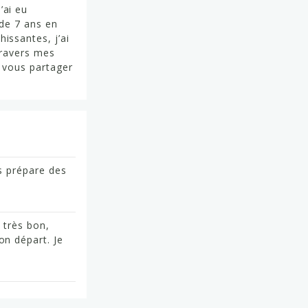
’ai eu
 de 7 ans en
issantes, j’ai
 travers mes
e vous partager
s prépare des
 très bon,
on départ. Je